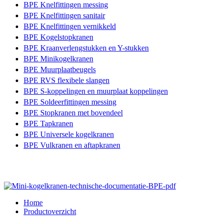
BPE Knelfittingen messing
BPE Knelfittingen sanitair
BPE Knelfittingen vernikkeld
BPE Kogelstopkranen
BPE Kraanverlengstukken en Y-stukken
BPE Minikogelkranen
BPE Muurplaatbeugels
BPE RVS flexibele slangen
BPE S-koppelingen en muurplaat koppelingen
BPE Soldeerfittingen messing
BPE Stopkranen met bovendeel
BPE Tapkranen
BPE Universele kogelkranen
BPE Vulkranen en aftapkranen
Home
Productoverzicht