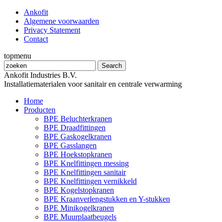
Ankofit
Algemene voorwaarden
Privacy Statement
Contact
topmenu
Ankofit Industries B.V.
Installatiematerialen voor sanitair en centrale verwarming
Home
Producten
BPE Beluchterkranen
BPE Draadfittingen
BPE Gaskogelkranen
BPE Gasslangen
BPE Hoekstopkranen
BPE Knelfittingen messing
BPE Knelfittingen sanitair
BPE Knelfittingen vernikkeld
BPE Kogelstopkranen
BPE Kraanverlengstukken en Y-stukken
BPE Minikogelkranen
BPE Muurplaatbeugels