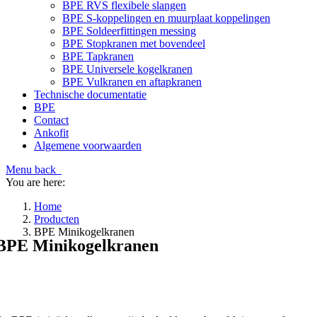
BPE RVS flexibele slangen
BPE S-koppelingen en muurplaat koppelingen
BPE Soldeerfittingen messing
BPE Stopkranen met bovendeel
BPE Tapkranen
BPE Universele kogelkranen
BPE Vulkranen en aftapkranen
Technische documentatie
BPE
Contact
Ankofit
Algemene voorwaarden
Menu
back
You are here:
Home
Producten
BPE Minikogelkranen
BPE Minikogelkranen