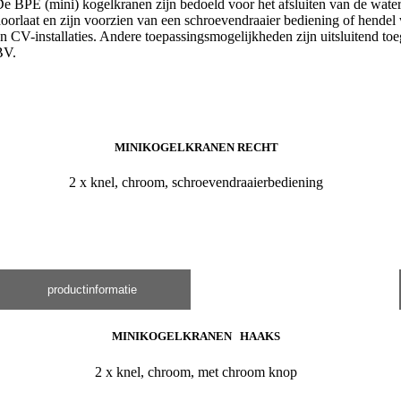
e BPE (mini) kogelkranen zijn bedoeld voor het afsluiten van de water
oorlaat en zijn voorzien van een schroevendraaier bediening of hende
n CV-installaties. Andere toepassingsmogelijkheden zijn uitsluitend to
BV.
MINIKOGELKRANEN RECHT
2 x knel, chroom, schroevendraaierbediening
productinformatie
MINIKOGELKRANEN HAAKS
2 x knel, chroom, met chroom knop