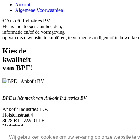
Ankofit
Algemene Voorwaarden
©Ankoﬁt Industries BV.
Het is niet toegestaan beelden,
informatie en/of de vormgeving
op van deze website te kopiëren, te vermenigvuldigen of te bewerken
Kies de
kwaliteit
van BPE!
BPE is hèt merk van Ankoﬁt Industries BV
Ankoﬁt Industries B.V.
Holsteinstraat 4
8028 RT ZWOLLE
Nederland
Tel: +31 (0)33 246 07 04
Wij gebruiken cookies om uw ervaring op onze website te v
Fax:+31 (0)33 246 02 60