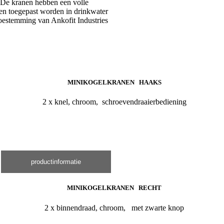
. De kranen hebben een volle
nen toegepast worden in drinkwater
toestemming van Ankofit Industries
MINIKOGELKRANEN HAAKS
2 x knel, chroom, schroevendraaierbediening
productinformatie
MINIKOGELKRANEN RECHT
2 x binnendraad, chroom, met zwarte knop