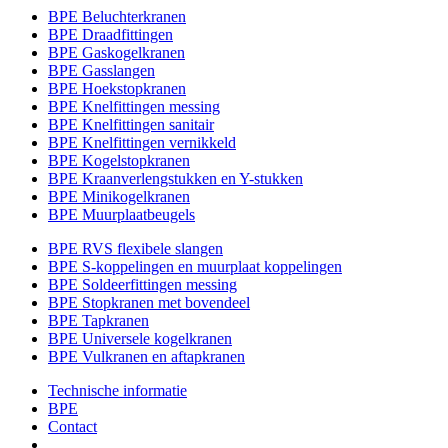
BPE Beluchterkranen
BPE Draadfittingen
BPE Gaskogelkranen
BPE Gasslangen
BPE Hoekstopkranen
BPE Knelfittingen messing
BPE Knelfittingen sanitair
BPE Knelfittingen vernikkeld
BPE Kogelstopkranen
BPE Kraanverlengstukken en Y-stukken
BPE Minikogelkranen
BPE Muurplaatbeugels
BPE RVS flexibele slangen
BPE S-koppelingen en muurplaat koppelingen
BPE Soldeerfittingen messing
BPE Stopkranen met bovendeel
BPE Tapkranen
BPE Universele kogelkranen
BPE Vulkranen en aftapkranen
Technische informatie
BPE
Contact