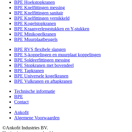
BPE Hoekstopkranen
BPE Knelfittingen messing
BPE Knelfittingen sanitair
BPE Knelfittingen vernikkeld
BPE Kogelstopkranen
BPE Kraanverlengstukken en Y-stukken
BPE Minikogelkranen
BPE Muurplaatbeugels
BPE RVS flexibele slangen
BPE S-koppelingen en muurplaat koppelingen
BPE Soldeerfittingen messing
BPE Stopkranen met bovendeel
BPE Tapkranen
BPE Universele kogelkranen
BPE Vulkranen en aftapkranen
Technische informatie
BPE
Contact
Ankofit
Algemene Voorwaarden
©Ankoﬁt Industries BV.