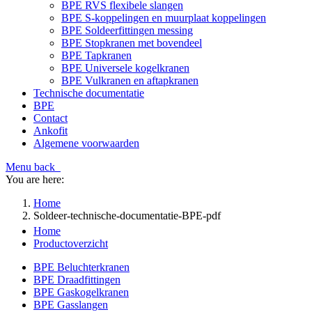
BPE RVS flexibele slangen
BPE S-koppelingen en muurplaat koppelingen
BPE Soldeerfittingen messing
BPE Stopkranen met bovendeel
BPE Tapkranen
BPE Universele kogelkranen
BPE Vulkranen en aftapkranen
Technische documentatie
BPE
Contact
Ankofit
Algemene voorwaarden
Menu
back
You are here:
Home
Soldeer-technische-documentatie-BPE-pdf
Home
Productoverzicht
BPE Beluchterkranen
BPE Draadfittingen
BPE Gaskogelkranen
BPE Gasslangen