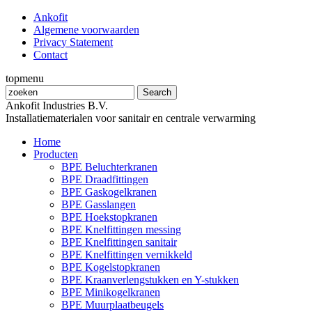
Ankofit
Algemene voorwaarden
Privacy Statement
Contact
topmenu
Ankofit Industries B.V.
Installatiematerialen voor sanitair en centrale verwarming
Home
Producten
BPE Beluchterkranen
BPE Draadfittingen
BPE Gaskogelkranen
BPE Gasslangen
BPE Hoekstopkranen
BPE Knelfittingen messing
BPE Knelfittingen sanitair
BPE Knelfittingen vernikkeld
BPE Kogelstopkranen
BPE Kraanverlengstukken en Y-stukken
BPE Minikogelkranen
BPE Muurplaatbeugels